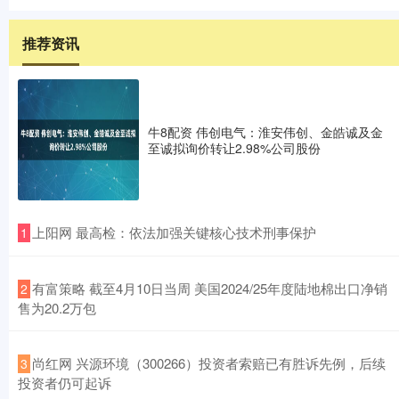
推荐资讯
牛8配资 伟创电气：淮安伟创、金皓诚及金
至诚拟询价转让2.98%公司股份
​上阳网 最高检：依法加强关键核心技术刑事保护
1
​有富策略 截至4月10日当周 美国2024/25年度陆地棉出口净销
2
售为20.2万包
​尚红网 兴源环境（300266）投资者索赔已有胜诉先例，后续
3
投资者仍可起诉