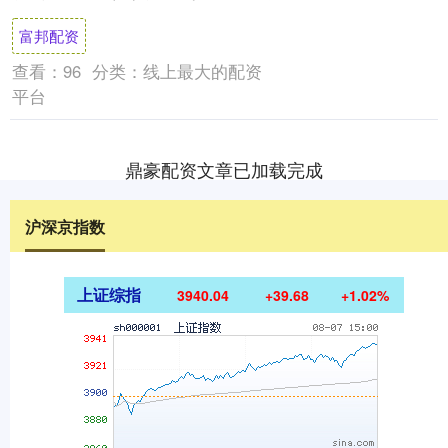
绪席卷美股市场。美国有线电视新闻网称，
富邦配资
由美....
查看：
96
分类：
线上最大的配资
平台
鼎豪配资文章已加载完成
沪深京指数
上证综指
3940.04
+39.68
+1.02%