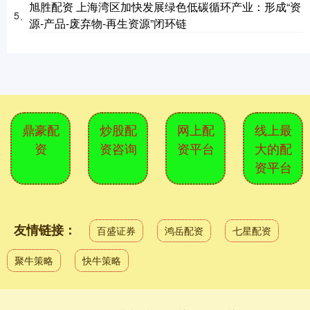
旭胜配资 上海湾区加快发展绿色低碳循环产业：形成“资
5、
源-产品-废弃物-再生资源”闭环链
鼎豪配
炒股配
网上配
线上最
资
资咨询
资平台
大的配
资平台
友情链接：
百盛证券
鸿岳配资
七星配资
聚牛策略
快牛策略