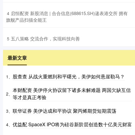
​启恒配资 新股消息 | 合合信息(688615.SH)递表港交所 拥有
4
旗舰产品扫描全能王
​五八策略 交流合作，实现科技向善
5
最新文章
股查查 从战火重燃到和平曙光，美伊如何悬崖勒马？
1、
本财配资 美伊停火协议留下诸多未解难题 两国欠缺互信
2、
等才是真正考验
联华证券 美伊达成和平协议 聚丙烯期货短期震荡
3、
优益配 SpaceX IPO将为硅谷新阶层创造数十亿美元财富
4、